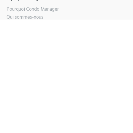
Pourquoi Condo Manager
Qui sommes-nous
Partenaires
Contactez-nous
Support
Brochure PDF
Copyright © 2025 Condo Manager |
Termes
|
Politique de
confidentialité