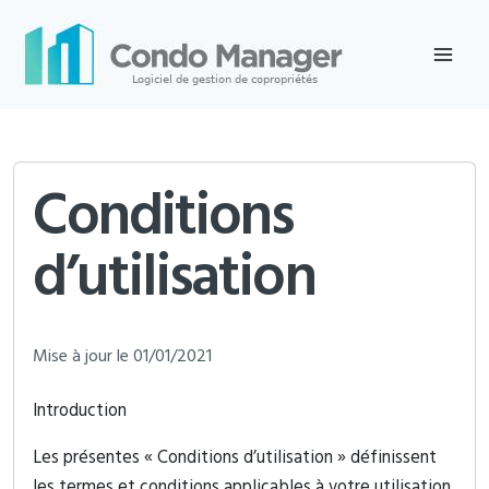
Skip
to
content
Conditions
d’utilisation
Mise à jour le 01/01/2021
Introduction
Les présentes « Conditions d’utilisation » définissent
les termes et conditions applicables à votre utilisation