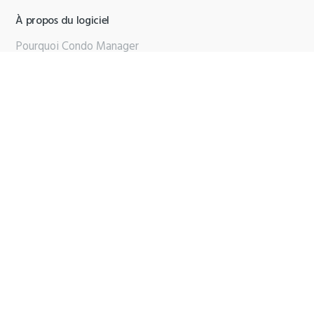
À propos du logiciel
Pourquoi Condo Manager
Qui sommes-nous
Partenaires
Contactez-nous
Support
Brochure PDF
Copyright © 2025 Condo Manager |
Termes
|
Politique de
confidentialité