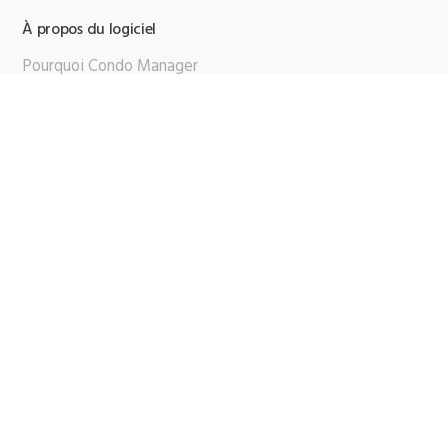
À propos du logiciel
Pourquoi Condo Manager
Qui sommes-nous
Partenaires
Contactez-nous
Support
Brochure PDF
Copyright © 2025 Condo Manager |
Termes
|
Politique de
confidentialité