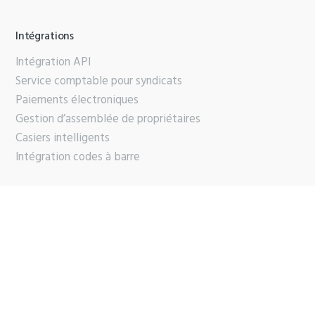
Intégrations
Intégration API
Service comptable pour syndicats
Paiements électroniques
Gestion d’assemblée de propriétaires
Casiers intelligents
Intégration codes à barre
À propos du logiciel
Pourquoi Condo Manager
Qui sommes-nous
Partenaires
Contactez-nous
Support